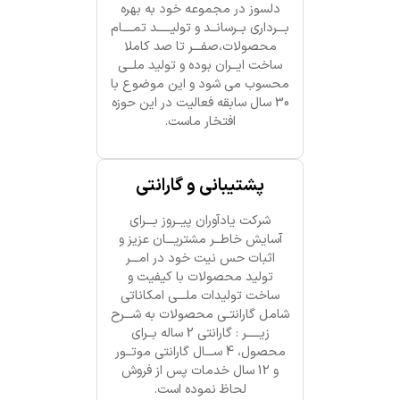
دلسوز در مجموعه خود به بهره
بـــرداری بــرسانــد و تولیـــــد تمــــام
محصولات،صفـــر تا صد کاملا
ساخت ایــران بوده و تولید ملــی
محسوب می شود و این موضوع با
30 سال سابقه فعالیت در این حوزه
افتخار ماست.
پشتیبانی و گارانتی
شرکت یادآوران پیــروز بـــرای
آسایش خاطــر مشتریـــان عزیز و
اثبات حس نیت خود در امـــر
تولید محصولات با کیفیت و
ساخت تولیدات ملـــی امکاناتی
شامل گارانتـی محصولات به شـــرح
زیـــــر : گارانتی 2 ساله بــرای
محصول، 4 ســـال گارانتی موتــور
و 12 سال خدمات پس از فروش
لحاظ نموده است.