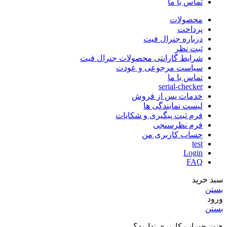
تماس با ما
محصولات
پرداخت
درباره جنرال فیت
ثبت نظر
شرایط گارانتی محصولات جنرال فیت
سیاست مرجوعی و عودت
تماس با ما
serial-checker
خدمات پس از فروش
لیست نمایندگی ها
فرم ثبت پیگیری و شکایات
فرم نظرسنجی
حساب کاربری من
test
Login
FAQ
سبد خرید
بستن
ورود
بستن
هنوز حساب کاربری ندارید؟