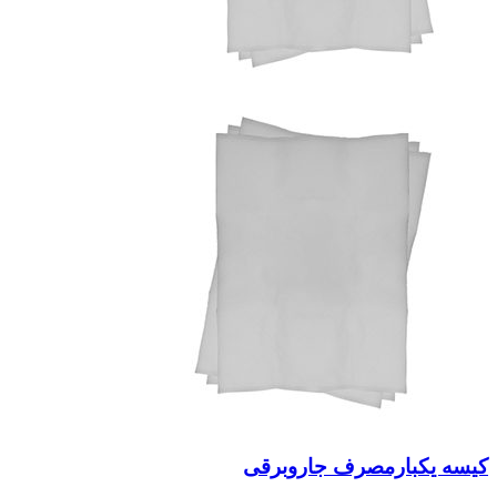
کیسه یکبارمصرف جاروبرقی